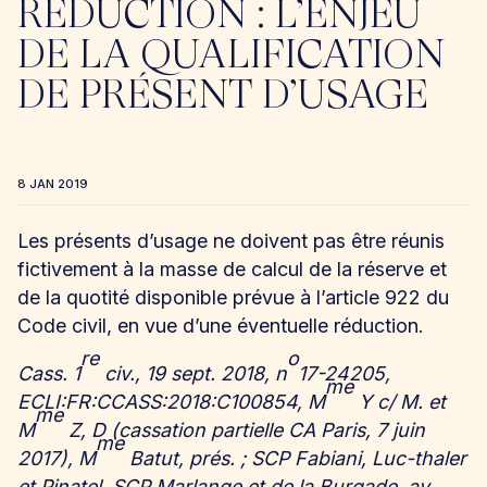
RÉDUCTION : L’ENJEU
DE LA QUALIFICATION
DE PRÉSENT D’USAGE
8 JAN 2019
Les présents d’usage ne doivent pas être réunis
fictivement à la masse de calcul de la réserve et
de la quotité disponible prévue à l’article 922 du
Code civil, en vue d’une éventuelle réduction.
re
o
Cass. 1
civ., 19 sept. 2018, n
17-24205,
me
ECLI:FR:CCASS:2018:C100854, M
Y c/ M. et
me
M
Z, D (cassation partielle CA Paris, 7 juin
me
2017), M
Batut, prés. ; SCP Fabiani, Luc-thaler
et Pinatel, SCP Marlange et de la Burgade, av.