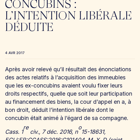
CONCUBINS :
L’INTENTION LIBÉRALE
DÉDUITE
4 AVR 2017
Après avoir relevé qu’il résultait des énonciations
des actes relatifs à l’acquisition des immeubles
que les ex-concubins avaient voulu fixer leurs
droits respectifs, quelle que soit leur participation
au financement des biens, la cour d’appel en a, à
bon droit, déduit l’intention libérale dont le
concubin était animé à l’égard de sa compagne.
re
o
Cass. 1
civ., 7 déc. 2016, n
15-18631,
ECLI:FR:CCASS:2016:C101404, M. X, D (rejet