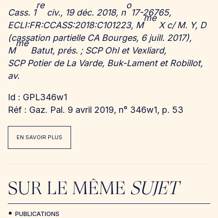
re
o
Cass. 1
civ., 19 déc. 2018, n
17-26765,
me
ECLI:FR:CCASS:2018:C101223, M
X c/ M. Y, D
(cassation partielle CA Bourges, 6 juill. 2017),
me
M
Batut, prés. ; SCP Ohl et Vexliard,
SCP Potier de La Varde, Buk-Lament et Robillot,
av.
Id : GPL346w1
Réf : Gaz. Pal. 9 avril 2019, n° 346w1, p. 53
EN SAVOIR PLUS
SUR LE MÊME
SUJET
PUBLICATIONS