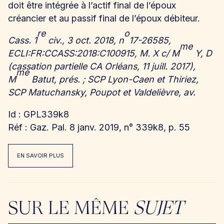
doit être intégrée à l’actif final de l’époux
créancier et au passif final de l’époux débiteur.
re
o
Cass. 1
civ., 3 oct. 2018, n
17-26585,
me
ECLI:FR:CCASS:2018:C100915, M. X c/ M
Y, D
(cassation partielle CA Orléans, 11 juill. 2017),
me
M
Batut, prés. ; SCP Lyon-Caen et Thiriez,
SCP Matuchansky, Poupot et Valdelièvre, av.
Id : GPL339k8
Réf : Gaz. Pal. 8 janv. 2019, n° 339k8, p. 55
EN SAVOIR PLUS
SUR LE MÊME
SUJET