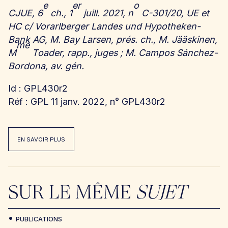
e
er
o
CJUE, 6
ch., 1
juill. 2021, n
C-301/20, UE et
HC c/ Vorarlberger Landes und Hypotheken-
Bank AG, M. Bay Larsen, prés. ch., M. Jääskinen,
me
M
Toader, rapp., juges ; M. Campos Sánchez-
Bordona, av. gén.
Id : GPL430r2
Réf : GPL 11 janv. 2022, n° GPL430r2
EN SAVOIR PLUS
SUR LE MÊME
SUJET
PUBLICATIONS