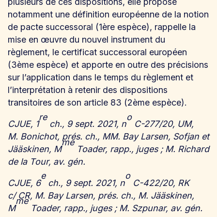
plusieurs de ces dispositions, elle propose
notamment une définition européenne de la notion
de pacte successoral (1ère espèce), rappelle la
mise en œuvre du nouvel instrument du
règlement, le certificat successoral européen
(3ème espèce) et apporte en outre des précisions
sur l’application dans le temps du règlement et
l’interprétation à retenir des dispositions
transitoires de son article 83 (2ème espèce).
re
o
CJUE, 1
ch., 9 sept. 2021, n
C-277/20, UM,
M. Bonichot, prés. ch., MM. Bay Larsen, Sofjan et
me
Jääskinen, M
Toader, rapp., juges ; M. Richard
de la Tour, av. gén.
e
o
CJUE, 6
ch., 9 sept. 2021, n
C-422/20, RK
c/ CR, M. Bay Larsen, prés. ch., M. Jääskinen,
me
M
Toader, rapp., juges ; M. Szpunar, av. gén.