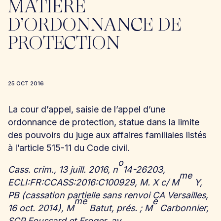
MATIÈRE
D’ORDONNANCE DE
PROTECTION
25 OCT 2016
La cour d’appel, saisie de l’appel d’une
ordonnance de protection, statue dans la limite
des pouvoirs du juge aux affaires familiales listés
à l’article 515-11 du Code civil.
o
Cass. crim., 13 juill. 2016, n
14-26203,
me
ECLI:FR:CCASS:2016:C100929, M. X c/ M
Y,
PB (cassation partielle sans renvoi CA Versailles,
me
e
16 oct. 2014), M
Batut, prés. ; M
Carbonnier,
SCP Foussard et Froger, av.