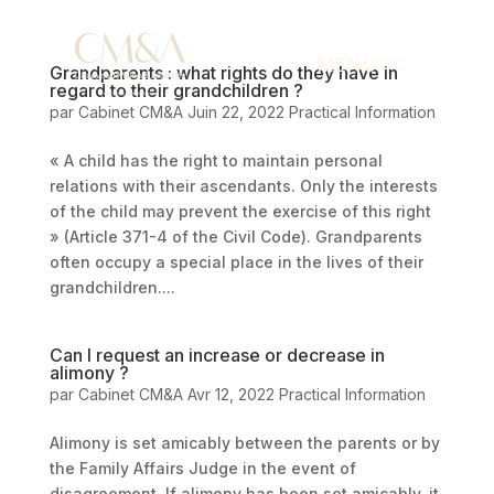
MENU
Grandparents : what rights do they have in
regard to their grandchildren ?
par
Cabinet CM&A
Juin 22, 2022
Practical Information
« A child has the right to maintain personal
relations with their ascendants. Only the interests
of the child may prevent the exercise of this right
» (Article 371-4 of the Civil Code). Grandparents
often occupy a special place in the lives of their
grandchildren....
Can I request an increase or decrease in
alimony ?
par
Cabinet CM&A
Avr 12, 2022
Practical Information
Alimony is set amicably between the parents or by
the Family Affairs Judge in the event of
disagreement. If alimony has been set amicably, it