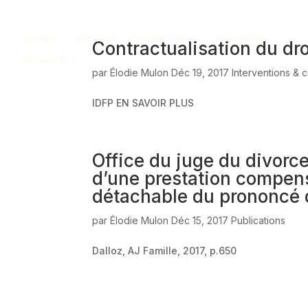
CABINET
EXPERTISE
INTERNATIONAL
HONORAIRES
Contractualisation du droi
ACTUALITÉS
par
Élodie Mulon
Déc 19, 2017
Interventions &
IDFP EN SAVOIR PLUS
Office du juge du divorce 
d’une prestation compens
détachable du prononcé 
par
Élodie Mulon
Déc 15, 2017
Publications
Dalloz, AJ Famille, 2017, p.650